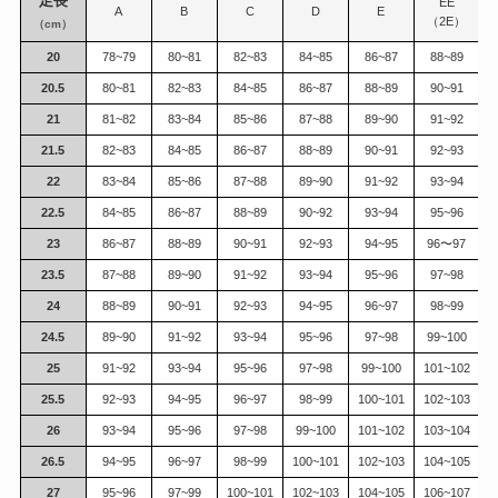
足長
EE
A
B
C
D
E
（2E）
（cm）
20
78~79
80~81
82~83
84~85
86~87
88~89
20.5
80~81
82~83
84~85
86~87
88~89
90~91
21
81~82
83~84
85~86
87~88
89~90
91~92
21.5
82~83
84~85
86~87
88~89
90~91
92~93
22
83~84
85~86
87~88
89~90
91~92
93~94
22.5
84~85
86~87
88~89
90~92
93~94
95~96
23
86~87
88~89
90~91
92~93
94~95
96〜97
23.5
87~88
89~90
91~92
93~94
95~96
97~98
24
88~89
90~91
92~93
94~95
96~97
98~99
1
24.5
89~90
91~92
93~94
95~96
97~98
99~100
1
25
91~92
93~94
95~96
97~98
99~100
101~102
1
25.5
92~93
94~95
96~97
98~99
100~101
102~103
1
26
93~94
95~96
97~98
99~100
101~102
103~104
1
26.5
94~95
96~97
98~99
100~101
102~103
104~105
1
27
95~96
97~99
100~101
102~103
104~105
106~107
1