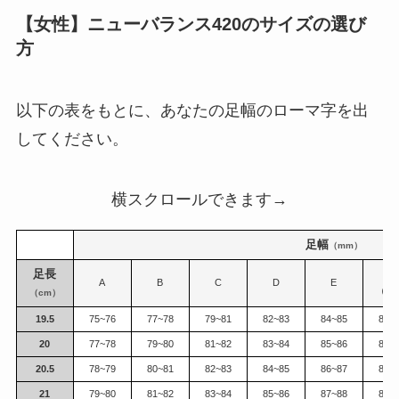
【女性】ニューバランス420のサイズの選び
方
以下の表をもとに、あなたの足幅のローマ字を出
してください。
横スクロールできます→
足幅
（mm）
足長
EE
A
B
C
D
E
（2
（cm）
19.5
75~76
77~78
79~81
82~83
84~85
86~
20
77~78
79~80
81~82
83~84
85~86
87~
20.5
78~79
80~81
82~83
84~85
86~87
88~
21
79~80
81~82
83~84
85~86
87~88
89~