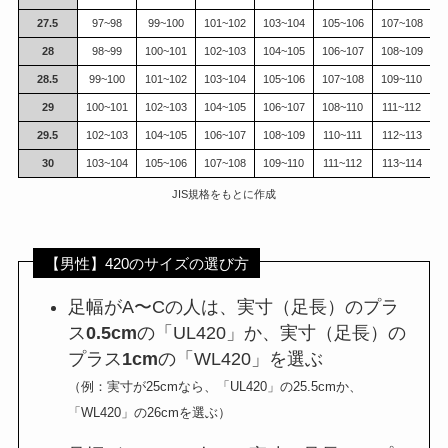
27.5
97~98
99~100
101~102
103~104
105~106
107~108
1
28
98~99
100~101
102~103
104~105
106~107
108~109
1
28.5
99~100
101~102
103~104
105~106
107~108
109~110
1
29
100~101
102~103
104~105
106~107
108~110
111~112
1
29.5
102~103
104~105
106~107
108~109
110~111
112~113
1
30
103~104
105~106
107~108
109~110
111~112
113~114
1
JIS規格をもとに作成
【男性】420のサイズの選び方
足幅がA〜Cの人は、実寸（足長）のプラ
ス
0.5cm
の「UL420」か、実寸（足長）の
プラス
1cm
の「WL420」を選ぶ
（例：実寸が25cmなら、「UL420」の25.5cmか、
「WL420」の26cmを選ぶ）