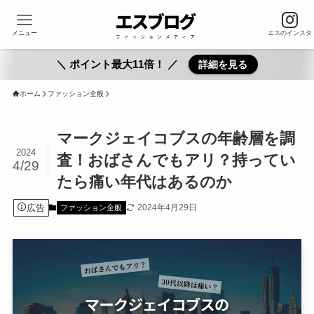
メニュー
エスのインスタ
＼ ポイント最大11倍！ ／
詳細を見る
ホーム
ファッション全般
マークジェイコブスの年齢層を調
2024
査！おばさんでもアリ？持ってい
4/29
たら痛い年代はあるのか
広告
2024年4月29日
ファッション全般